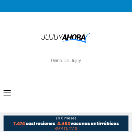
Saltar
al
contenido
Jujuy Ahora!
Diario De Jujuy.