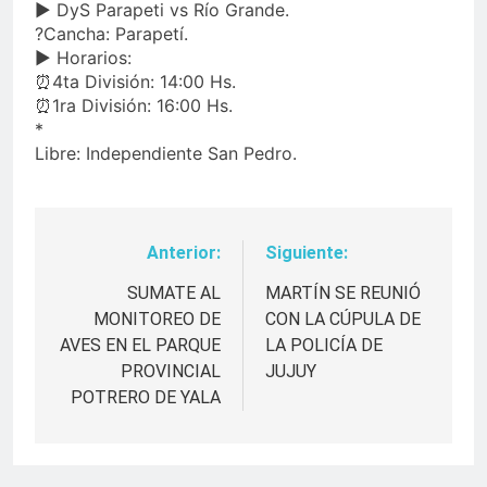
▶ DyS Parapeti vs Río Grande.
?Cancha: Parapetí.
▶️ Horarios:
⏰4ta División: 14:00 Hs.
⏰1ra División: 16:00 Hs.
*
Libre: Independiente San Pedro.
Anterior:
Siguiente:
Navegación
de
SUMATE AL
MARTÍN SE REUNIÓ
MONITOREO DE
CON LA CÚPULA DE
entradas
AVES EN EL PARQUE
LA POLICÍA DE
PROVINCIAL
JUJUY
POTRERO DE YALA