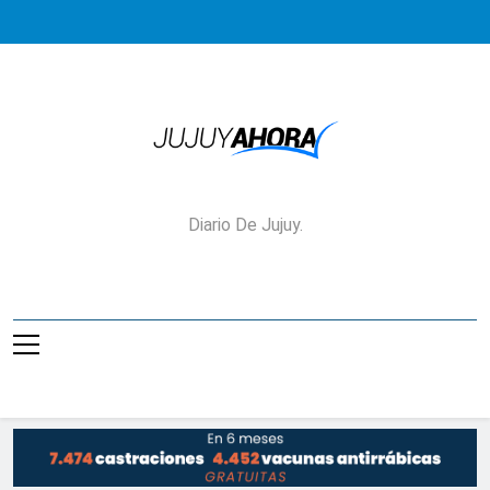
Saltar
al
contenido
Jujuy Ahora!
Diario De Jujuy.