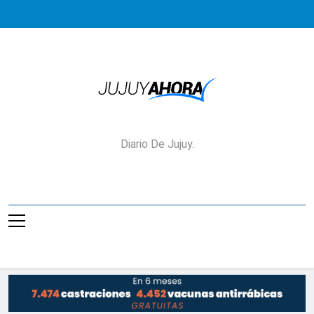
Saltar
al
contenido
Jujuy Ahora!
Diario De Jujuy.