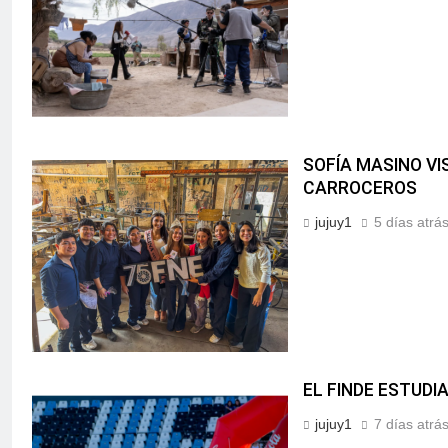
SOFÍA MASINO V
CARROCEROS
jujuy1
5 días atrá
EL FINDE ESTUDI
jujuy1
7 días atrá