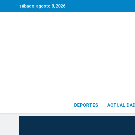
Saltar
sábado, agosto 8, 2026
al
contenido
DEPORTES
ACTUALIDA