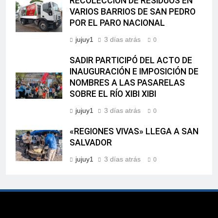
RECOLECCIÓN DE RESIDUOS EN
VARIOS BARRIOS DE SAN PEDRO
POR EL PARO NACIONAL
jujuy1
3 días atrás
0
SADIR PARTICIPÓ DEL ACTO DE
INAUGURACIÓN E IMPOSICIÓN DE
NOMBRES A LAS PASARELAS
SOBRE EL RÍO XIBI XIBI
jujuy1
3 días atrás
0
«REGIONES VIVAS» LLEGA A SAN
SALVADOR
jujuy1
3 días atrás
0