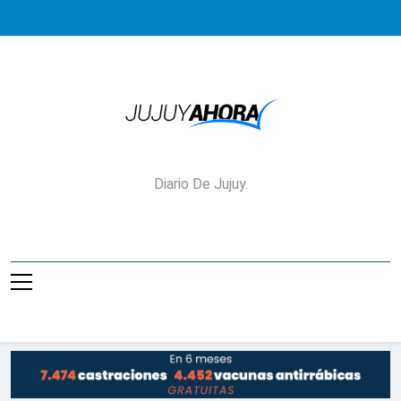
Saltar
al
contenido
Jujuy Ahora!
Diario De Jujuy.