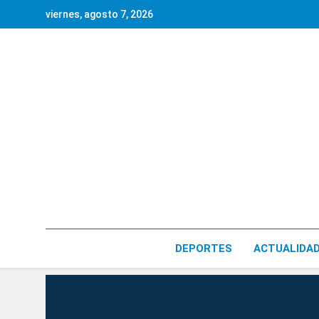
Saltar
viernes, agosto 7, 2026
al
contenido
DEPORTES
ACTUALIDA