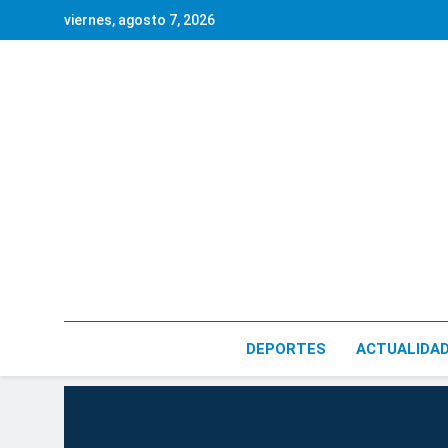
Saltar
viernes, agosto 7, 2026
al
contenido
DEPORTES
ACTUALIDA