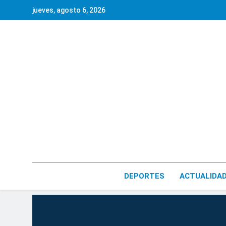
Saltar
jueves, agosto 6, 2026
al
contenido
DEPORTES
ACTUALIDA