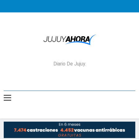
Saltar
al
contenido
Jujuy Ahora!
Diario De Jujuy.