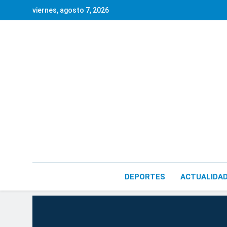
Saltar
viernes, agosto 7, 2026
al
contenido
DEPORTES
ACTUALIDA