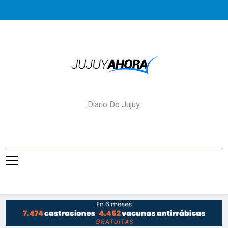
Saltar
al
contenido
Jujuy Ahora!
Diario De Jujuy.