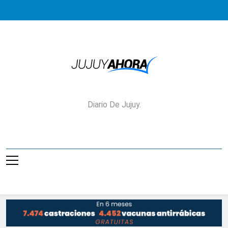
Saltar
al
contenido
Jujuy Ahora!
Diario De Jujuy.