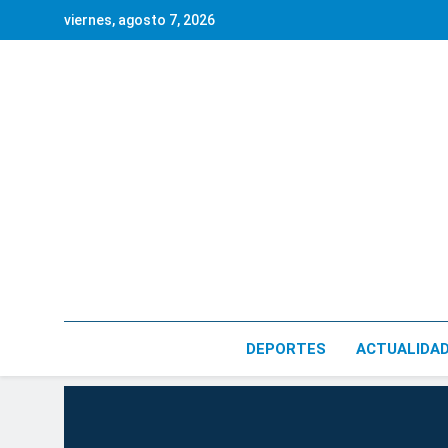
Saltar
viernes, agosto 7, 2026
al
contenido
DEPORTES
ACTUALIDA