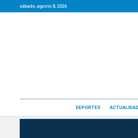
Saltar
sábado, agosto 8, 2026
al
contenido
DEPORTES
ACTUALIDA