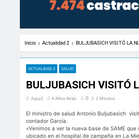
Inicio
Actualidad 2
BULJUBASICH VISITÓ LA N
ACTUALIDAD 2
SALUD
BULJUBASICH VISITÓ 
0
Jujuy1
4 Años Atrás
1 Minutos
El ministro de salud Antonio Buljubasich visi
contador García.
«Venimos a ver la nueva base de SAME que s
ubicado en el hospital de campaña en La Miel