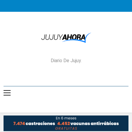
Saltar
al
contenido
Jujuy Ahora!
Diario De Jujuy.