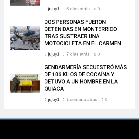
jujuy1
6 días atrás
0
DOS PERSONAS FUERON
DETENIDAS EN MONTERRICO
TRAS SUSTRAER UNA
MOTOCICLETA EN EL CARMEN
jujuy1
7 días atrás
0
GENDARMERÍA SECUESTRÓ MÁS
DE 106 KILOS DE COCAÍNA Y
DETUVO A UN HOMBRE EN LA
QUIACA
jujuy1
1 semana atrás
0