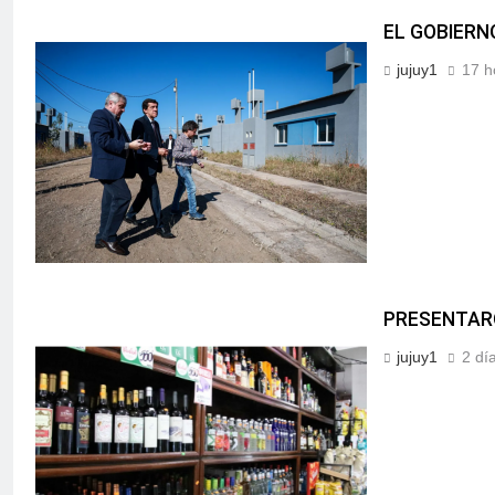
EL GOBIERN
jujuy1
17 h
PRESENTARO
jujuy1
2 dí