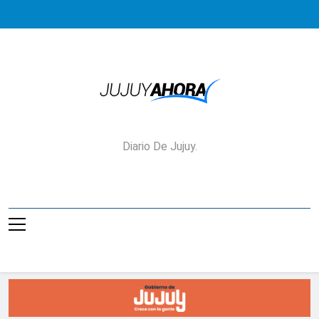
Saltar
al
contenido
Jujuy Ahora!
Diario De Jujuy.