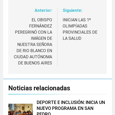
Anterior:
Siguiente:
Navegación
de
EL OBISPO
INICIAN LAS 1º
FERNÁNDEZ
OLIMPÍADAS
entradas
PEREGRINÓ CON LA
PROVINCIALES DE
IMÁGEN DE
LA SALUD
NUESTRA SEÑORA
DE RIO BLANCO EN
CIUDAD AUTÓNOMA
DE BUENOS AIRES
Noticias relacionadas
DEPORTE E INCLUSIÓN: INICIA UN
NUEVO PROGRAMA EN SAN
PEDRO