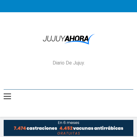
Saltar
al
contenido
Jujuy Ahora!
Diario De Jujuy.