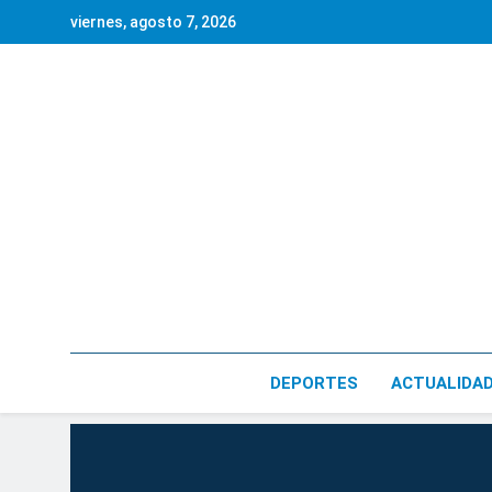
Saltar
viernes, agosto 7, 2026
al
contenido
DEPORTES
ACTUALIDA