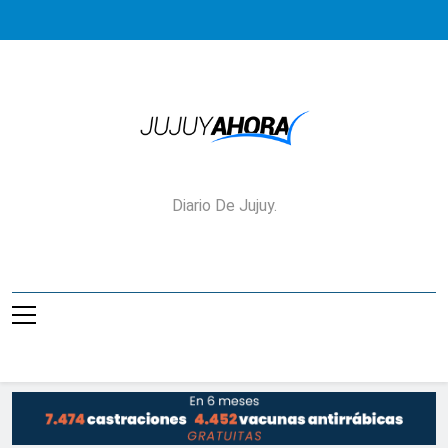
Saltar
al
contenido
Jujuy Ahora!
Diario De Jujuy.