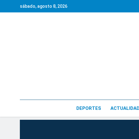
Saltar
sábado, agosto 8, 2026
al
contenido
DEPORTES
ACTUALIDA