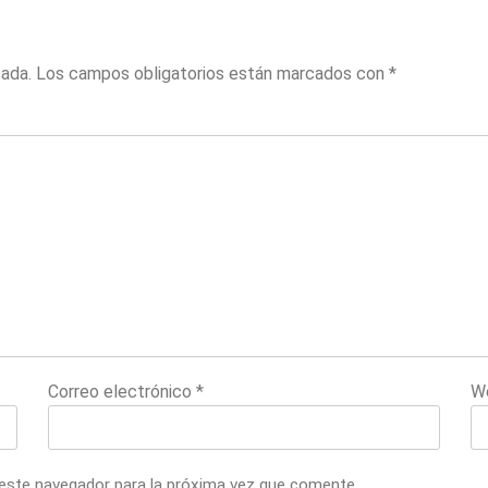
cada.
Los campos obligatorios están marcados con
*
Correo electrónico
*
W
 este navegador para la próxima vez que comente.