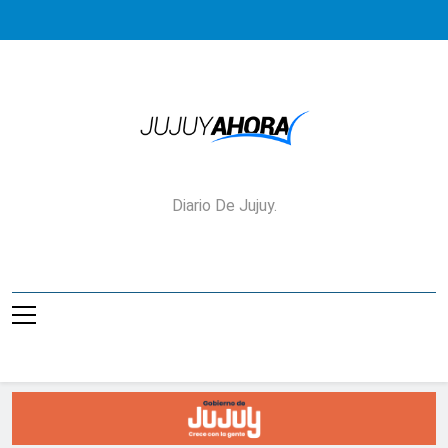
Saltar
al
contenido
Jujuy Ahora!
Diario De Jujuy.