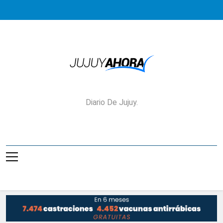
Saltar
al
contenido
Jujuy Ahora!
Diario De Jujuy.