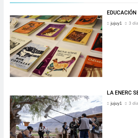
EDUCACIÓN 
jujuy1
3 dí
LA ENERC S
jujuy1
3 dí