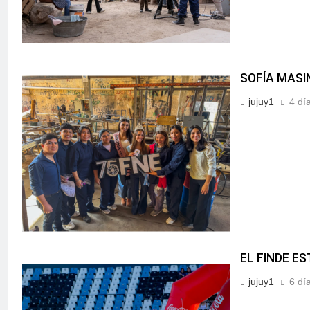
SOFÍA MASI
jujuy1
4 dí
EL FINDE E
jujuy1
6 dí