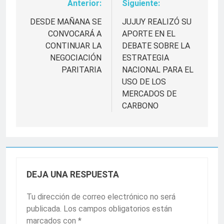
Anterior:
Siguiente:
Navegación
de
DESDE MAÑANA SE
JUJUY REALIZÓ SU
CONVOCARÁ A
APORTE EN EL
entradas
CONTINUAR LA
DEBATE SOBRE LA
NEGOCIACIÓN
ESTRATEGIA
PARITARIA
NACIONAL PARA EL
USO DE LOS
MERCADOS DE
CARBONO
DEJA UNA RESPUESTA
Tu dirección de correo electrónico no será
publicada.
Los campos obligatorios están
marcados con
*