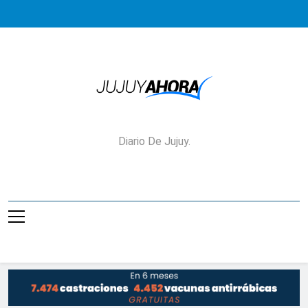
Saltar
al
contenido
Jujuy Ahora!
Diario De Jujuy.