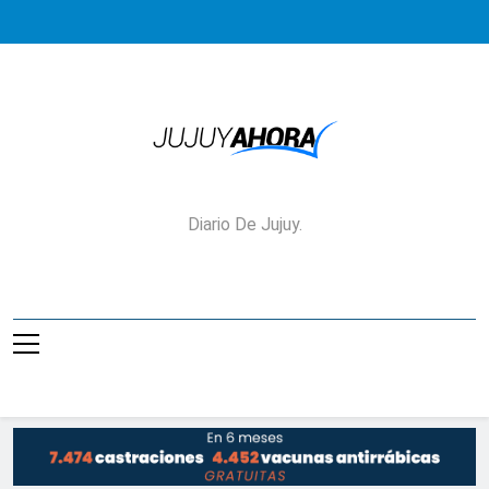
Saltar
al
contenido
Jujuy Ahora!
Diario De Jujuy.