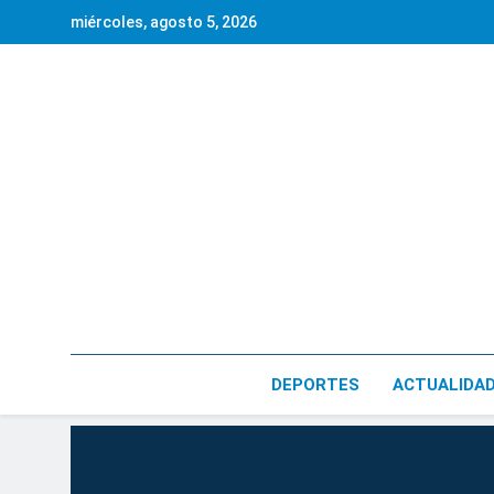
Saltar
miércoles, agosto 5, 2026
al
contenido
DEPORTES
ACTUALIDA