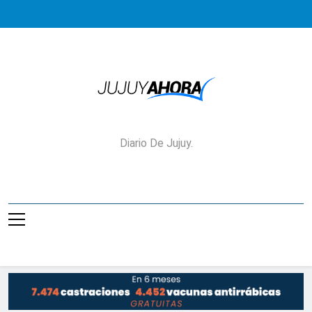
Saltar
al
contenido
Jujuy Ahora!
Diario De Jujuy.