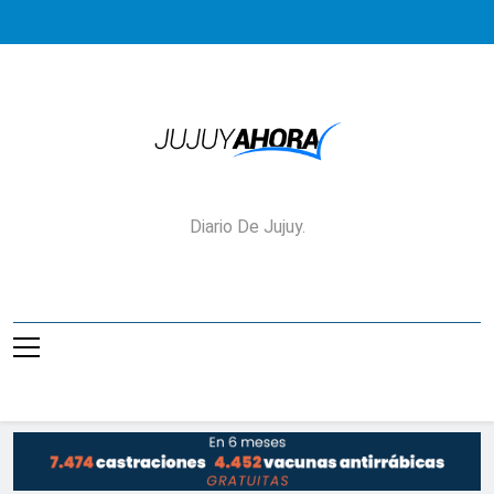
Saltar
al
contenido
Jujuy Ahora!
Diario De Jujuy.