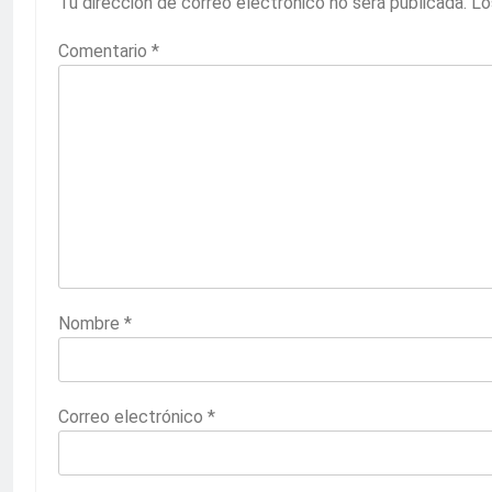
Tu dirección de correo electrónico no será publicada.
Lo
Comentario
*
Nombre
*
Correo electrónico
*