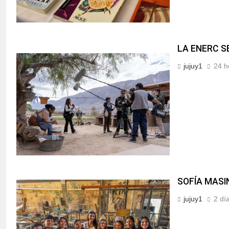
LA ENERC S
jujuy1
24 h
SOFÍA MASI
jujuy1
2 dí