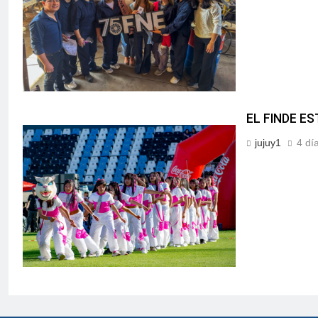
EL FINDE E
jujuy1
4 dí