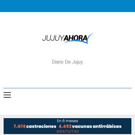
Saltar
al
contenido
Jujuy Ahora!
Diario De Jujuy.