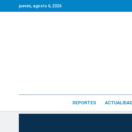
Saltar
jueves, agosto 6, 2026
al
contenido
DEPORTES
ACTUALIDA