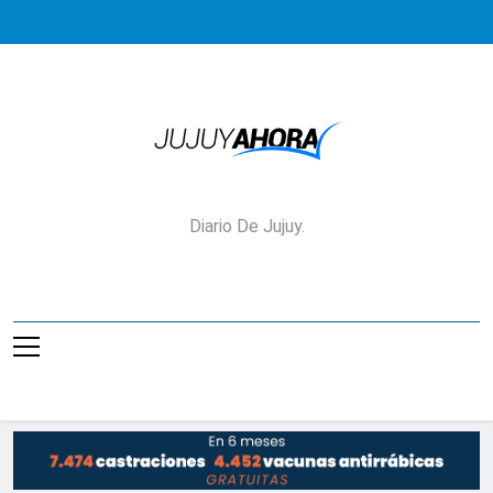
Saltar
al
contenido
Jujuy Ahora!
Diario De Jujuy.