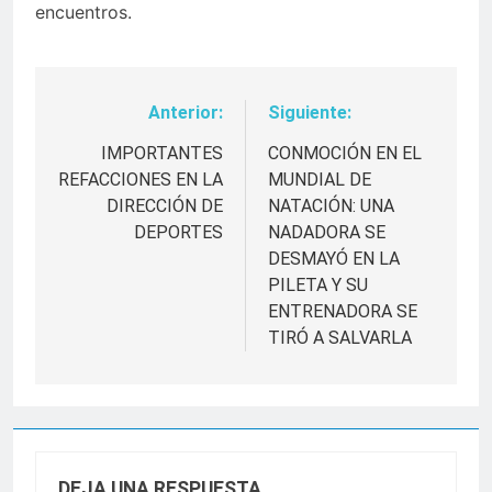
encuentros.
Anterior:
Siguiente:
Navegación
de
IMPORTANTES
CONMOCIÓN EN EL
REFACCIONES EN LA
MUNDIAL DE
entradas
DIRECCIÓN DE
NATACIÓN: UNA
DEPORTES
NADADORA SE
DESMAYÓ EN LA
PILETA Y SU
ENTRENADORA SE
TIRÓ A SALVARLA
DEJA UNA RESPUESTA