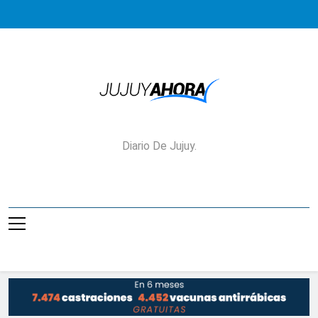
Saltar
al
contenido
Jujuy Ahora!
Diario De Jujuy.