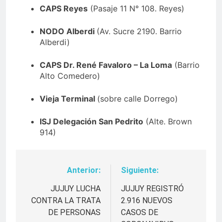
CAPS Reyes
(Pasaje 11 N° 108. Reyes)
NODO Alberdi
(Av. Sucre 2190. Barrio
Alberdi)
CAPS Dr. René Favaloro – La Loma
(Barrio
Alto Comedero)
Vieja Terminal
(sobre calle Dorrego)
ISJ Delegación San Pedrito
(Alte. Brown
914)
Anterior:
Siguiente:
Navegación
de
JUJUY LUCHA
JUJUY REGISTRÓ
CONTRA LA TRATA
2.916 NUEVOS
entradas
DE PERSONAS
CASOS DE