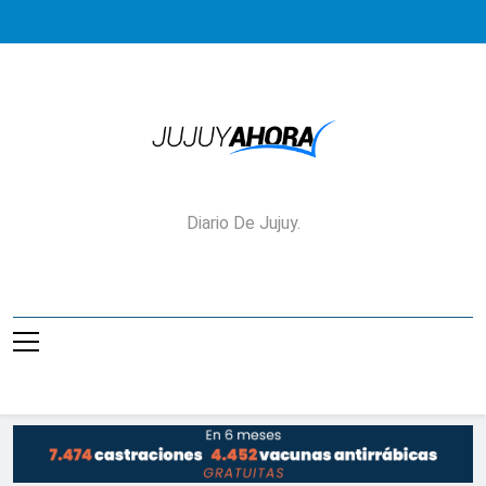
Saltar
al
contenido
Jujuy Ahora!
Diario De Jujuy.