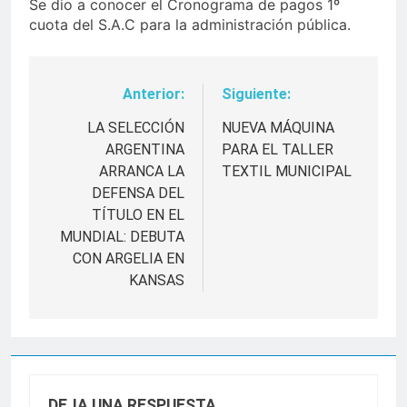
Se dio a conocer el Cronograma de pagos 1º
cuota del S.A.C para la administración pública.
Anterior:
Siguiente:
Navegación
de
LA SELECCIÓN
NUEVA MÁQUINA
ARGENTINA
PARA EL TALLER
entradas
ARRANCA LA
TEXTIL MUNICIPAL
DEFENSA DEL
TÍTULO EN EL
MUNDIAL: DEBUTA
CON ARGELIA EN
KANSAS
DEJA UNA RESPUESTA