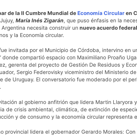
ipar de la II Cumbre Mundial de
Economía Circular
en C
 Jujuy,
María Inés Zigarán
, que puso énfasis en la nec
 Argentina necesita construir un
nuevo acuerdo federal 
nos y la Economía circular.
 fue invitada por el Municipio de Córdoba, intervino e
n” donde compartió espacio con Maximiliano Proaño Ugal
, gerenta del proyecto de Gestión De Residuos y Econom
ador, Sergio Federovisky viceministro del Ministerio d
 de Uruguay. El conversatorio fue moderado por el peri
.
vitación al gobierno anfitrión que lidera Martin Llaryora
de crisis ambiental, climática, de extinción de especie
ucción y de consumo y la economía circular representa 
no provincial lidera el gobernador Gerardo Morales: Co