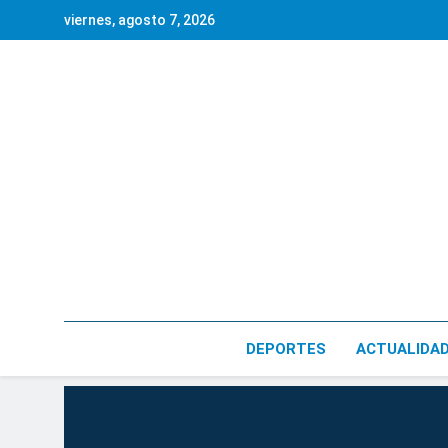
Saltar
viernes, agosto 7, 2026
al
contenido
DEPORTES
ACTUALIDA