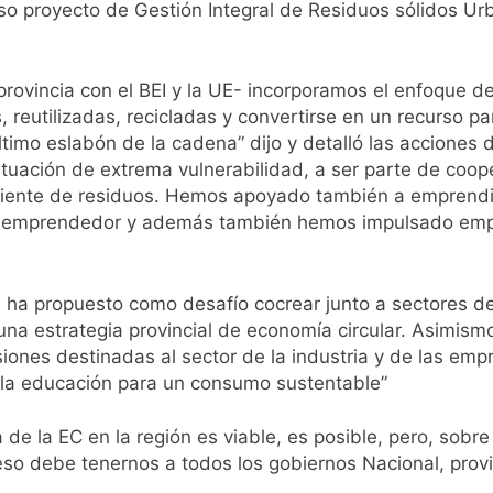
o proyecto de Gestión Integral de Residuos sólidos Urb
provincia con el BEI y la UE- incorporamos el enfoque d
 reutilizadas, recicladas y convertirse en un recurso p
ltimo eslabón de la cadena” dijo y detalló las acciones
tuación de extrema vulnerabilidad, a ser parte de coop
rriente de residuos. Hemos apoyado también a emprendi
a emprendedor y además también hemos impulsado emp
e ha propuesto como desafío cocrear junto a sectores de 
 una estrategia provincial de economía circular. Asimism
siones destinadas al sector de la industria y de las empr
 “la educación para un consumo sustentable”
 de la EC en la región es viable, es posible, pero, sobr
o debe tenernos a todos los gobiernos Nacional, provin