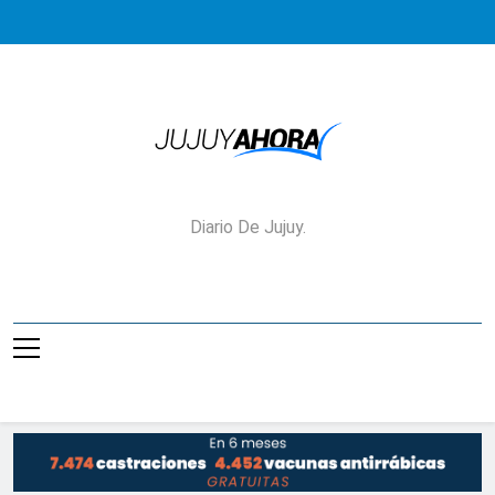
Saltar
al
contenido
Jujuy Ahora!
Diario De Jujuy.