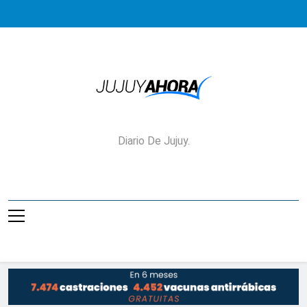
Saltar
al
contenido
Jujuy Ahora!
Diario De Jujuy.