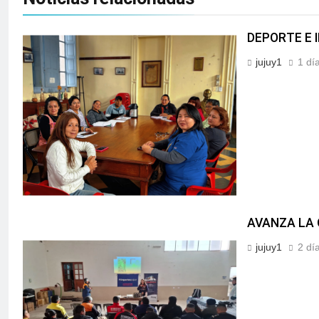
DEPORTE E 
jujuy1
1 dí
AVANZA LA 
jujuy1
2 dí