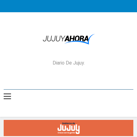
Saltar
al
contenido
Jujuy Ahora!
Diario De Jujuy.