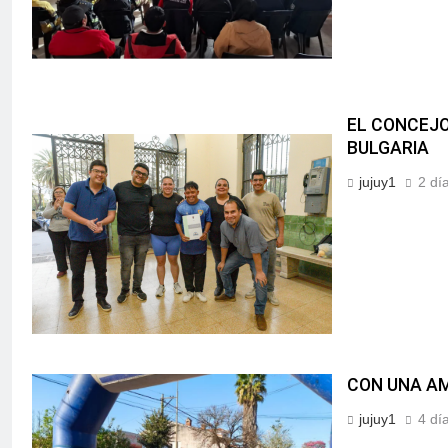
EL CONCEJO
BULGARIA
jujuy1
2 dí
CON UNA AM
jujuy1
4 dí