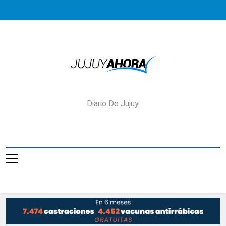
Saltar
al
contenido
Jujuy Ahora!
Diario De Jujuy.