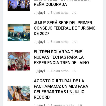
PEÑA COLORADA
jujuy1
3 días atrás
0
JUJUY SERÁ SEDE DEL PRIMER
CONSEJO FEDERAL DE TURISMO
DE 2027
jujuy1
3 días atrás
0
EL TREN SOLAR YA TIENE
NUEVAS FECHAS PARA LA
EXPERIENCIA TREN DEL VINO
jujuy1
4 días atrás
0
AGOSTO CULTURAL DE LA
PACHAMAMA: UN MES PARA
CELEBRAR TRAS UN JULIO
RÉCORD
jujuy1
1 semana atrás
0