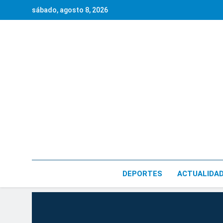
Saltar
sábado, agosto 8, 2026
al
contenido
DEPORTES
ACTUALIDA