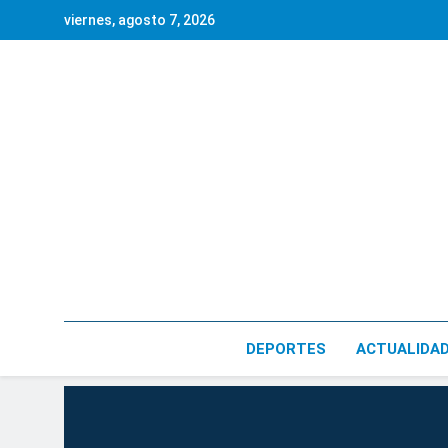
Saltar
viernes, agosto 7, 2026
al
contenido
DEPORTES
ACTUALIDA