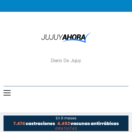
Saltar
al
contenido
Jujuy Ahora!
Diario De Jujuy.