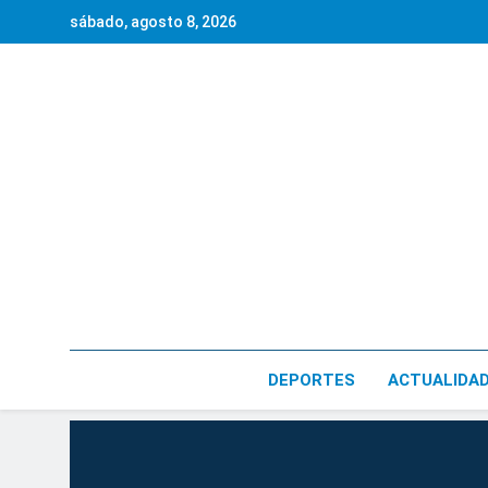
Saltar
sábado, agosto 8, 2026
al
contenido
DEPORTES
ACTUALIDA