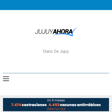
Saltar
al
contenido
Jujuy Ahora!
Diario De Jujuy.