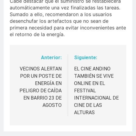
Cabe destacar que el suministro se restablecerá
automáticamente una vez finalizadas las tareas.
Sumado a ello, recomendaron a los usuarios
desenchufar los artefactos que no sean de
primera necesidad para evitar inconvenientes ante
el retorno de la energía.
Anterior:
Siguiente:
Navegación
de
VECINOS ALERTAN
EL CINE ANDINO
POR UN POSTE DE
TAMBIÉN SE VIVE
entradas
ENERGÍA EN
ONLINE EN EL
PELIGRO DE CAÍDA
FESTIVAL
EN BARRIO 23 DE
INTERNACIONAL DE
AGOSTO
CINE DE LAS
ALTURAS