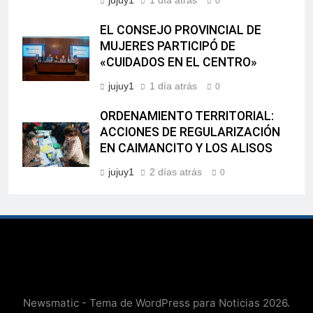
jujuy1
1 día atrás
0
EL CONSEJO PROVINCIAL DE
MUJERES PARTICIPÓ DE
«CUIDADOS EN EL CENTRO»
jujuy1
1 día atrás
0
ORDENAMIENTO TERRITORIAL:
ACCIONES DE REGULARIZACIÓN
EN CAIMANCITO Y LOS ALISOS
jujuy1
2 días atrás
0
Newsmatic - Tema de WordPress para Noticias 2026.