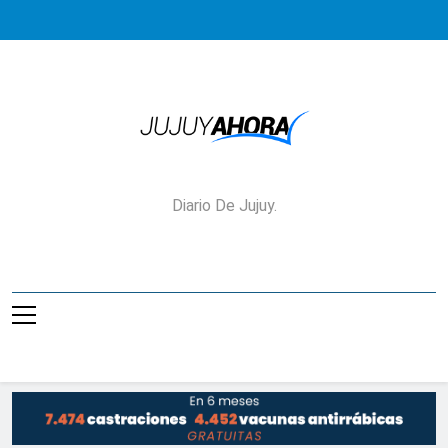
Saltar
al
contenido
Jujuy Ahora!
Diario De Jujuy.