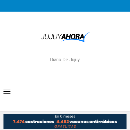
Saltar
al
contenido
Jujuy Ahora!
Diario De Jujuy.