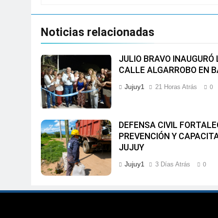
Noticias relacionadas
JULIO BRAVO INAUGURÓ 
CALLE ALGARROBO EN B
Jujuy1
21 Horas Atrás
0
DEFENSA CIVIL FORTALE
PREVENCIÓN Y CAPACITA
JUJUY
Jujuy1
3 Días Atrás
0