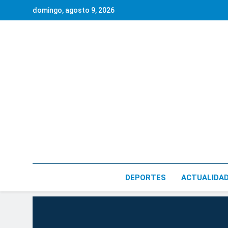
Saltar
domingo, agosto 9, 2026
al
contenido
DEPORTES
ACTUALIDA