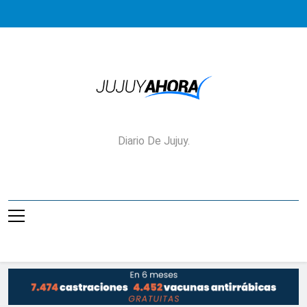
Saltar
al
contenido
Jujuy Ahora!
Diario De Jujuy.