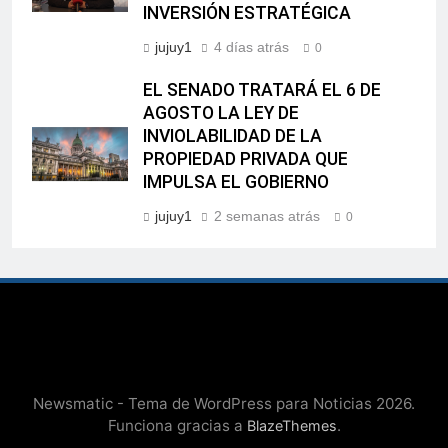
INVERSIÓN ESTRATÉGICA
jujuy1
4 días atrás
0
EL SENADO TRATARÁ EL 6 DE
AGOSTO LA LEY DE
INVIOLABILIDAD DE LA
PROPIEDAD PRIVADA QUE
IMPULSA EL GOBIERNO
jujuy1
2 semanas atrás
0
Newsmatic - Tema de WordPress para Noticias 2026.
Funciona gracias a
.
BlazeThemes