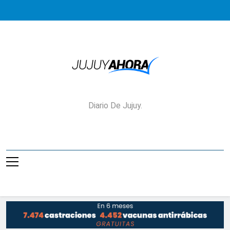
Saltar
al
contenido
Jujuy Ahora!
Diario De Jujuy.