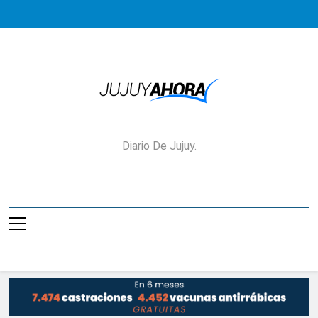
Saltar
al
contenido
Jujuy Ahora!
Diario De Jujuy.