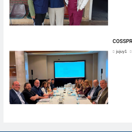
COSSPR
jujuy1