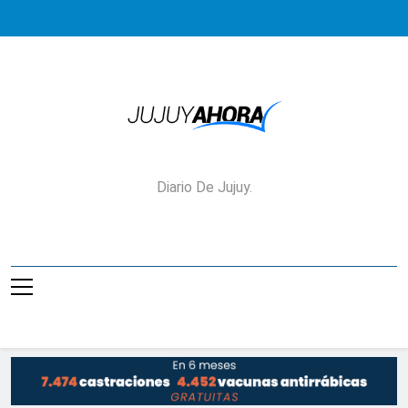
Saltar
al
contenido
Jujuy Ahora!
Diario De Jujuy.