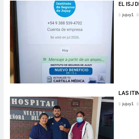
EL ISJ 
jujuy1
LAS IT
jujuy1