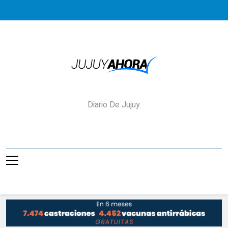
Saltar
al
contenido
Jujuy Ahora!
Diario De Jujuy.